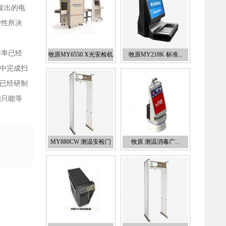
发出的电
特性所决
辨率已经
牧原MY6550 X光安检机
牧原MY218K 标准...
进中完成扫
们已经研制
们只能等
MY880CW 测温安检门
牧原 测温消毒广...