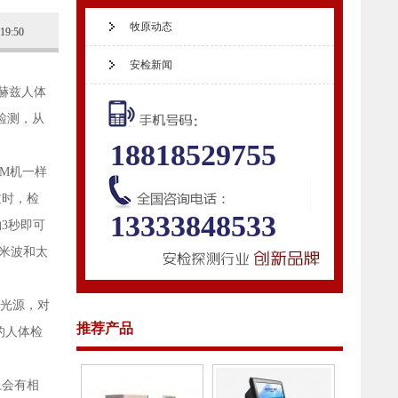
牧原动态
:19:50
安检新闻
赫兹人体
检测，从
18818529755
M机一样
过时，检
13333848533
3秒即可
米波和太
光源，对
推荐产品
的人体检
上会有相