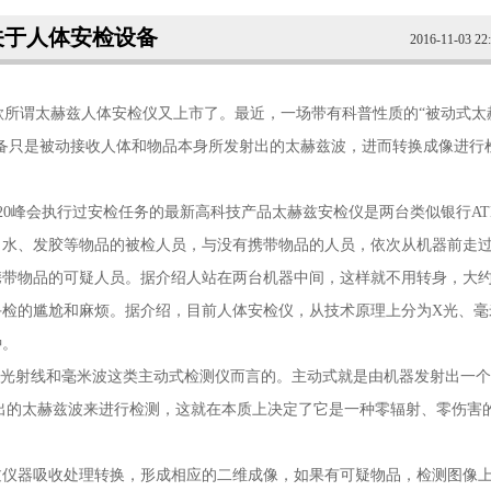
关于人体安检设备
2016-11-03 22
所谓太赫兹人体安检仪又上市了。最近，一场带有科普性质的“被动式太
备只是被动接收人体和物品本身所发射出的太赫兹波，进而转换成像进行
20峰会执行过安检任务的最新高科技产品太赫兹安检仪是两台类似银行AT
、水、发胶等物品的被检人员，与没有携带物品的人员，依次从机器前走
带物品的可疑人员。据介绍人站在两台机器中间，这样就不用转身，大约
手检的尴尬和麻烦。据介绍，目前人体安检仪，从技术原理上分为X光、毫
种。
光射线和毫米波这类主动式检测仪而言的。主动式就是由机器发射出一个
出的太赫兹波来进行检测，这就在本质上决定了它是一种零辐射、零伤害
过仪器吸收处理转换，形成相应的二维成像，如果有可疑物品，检测图像