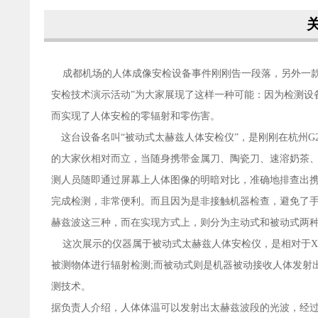
成都机场的人体成像安检设备事件刚刚告一段落，另外一款
安检技术演示活动”为大家展现了这样一种可能：因为检测设
而实现了人体安检的零辐射和零伤害。
这台设备名叫“被动式太赫兹人体安检仪”，是刚刚在杭州G
的大家伙相对而立，当随身携带金属刀、陶瓷刀、速溶奶茶
测人员随即通过屏幕上人体图像的明暗对比，准确地排查出携
完成检测，非常便利。而且因为是非接触机器检查，避免了
赫兹波这三种，而在实现方式上，则分为主动式和被动式两
这次展示的仪器属于被动式太赫兹人体安检仪，是相对于X
被测物体进行辐射检测;而被动式则是机器被动接收人体发射
测技术。
据负责人介绍，人体体温可以发射出太赫兹波段的光波，经