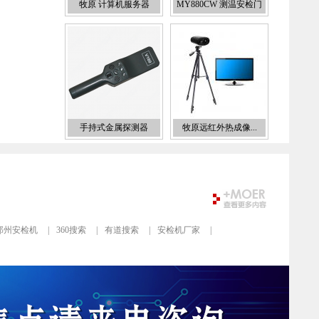
牧原 计算机服务器
MY880CW 测温安检门
手持式金属探测器
牧原远红外热成像...
郑州安检机
|
360搜索
|
有道搜索
|
安检机厂家
|