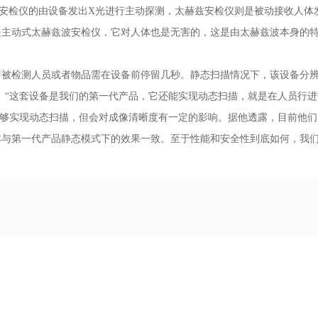
安检仪的由设备发出X光进行主动探测，太赫兹安检仪则是被动接收人体
是主动式太赫兹波安检仪，它对人体也是无害的，这是由太赫兹波本身的
被检测人员或者物品需在设备前停留几秒。静态扫描情况下，该设备分
来。“这套设备是我们的第一代产品，它还能实现动态扫描，就是在人员行
能够实现动态扫描，但会对成像清晰度有一定的影响。据他透露，目前他
本与第一代产品静态模式下的效果一致。至于性能和安全性到底如何，我