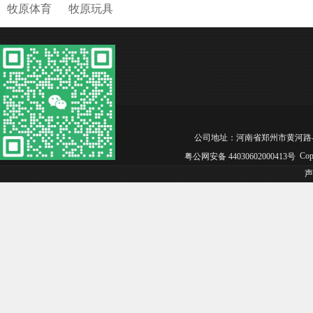
牧原体育
牧原玩具
公司地址：河南省郑州市黄河路与沙口路交汇处
Cop
粤公网安备 44030602000413号
声